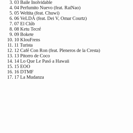
03
Baile Inolvidable
04
Perfumito Nuevo (feat. RaiNao)
05
Weltita (feat. Chuwi)
06
VeLDÁ (feat. Dei V, Omar Courtz)
07
El Clúb
08
Ketu Tecré
09
Bokete
10
KlouFrens
11
Turista
12
Café Con Ron (feat. Pleneros de la Cresta)
13
Pitorro de Coco
14
Lo Que Le Pasó a Hawaii
15
EOO
16
DTMF
17
La Mudanza